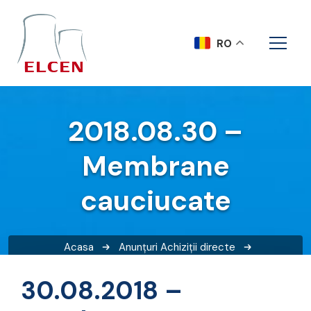
RO
2018.08.30 –
Membrane
cauciucate
Acasa
Anunțuri
Achiziții directe
2018.08.30 – Membrane cauciucate
30.08.2018 –