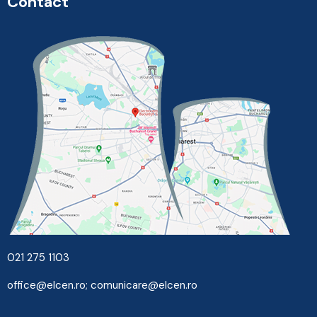
Contact
021 275 1103
office@elcen.ro
;
comunicare@elcen.ro