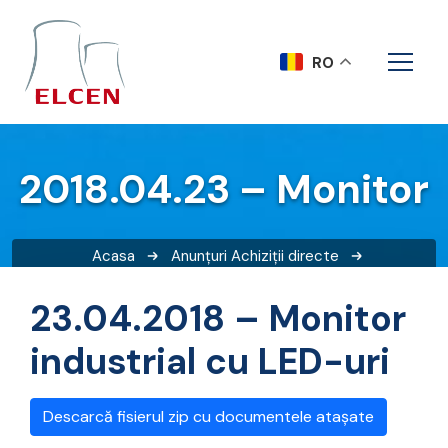
RO
2018.04.23 – Monitor
Acasa
Anunțuri
Achiziții directe
2018.04.23 – Monitor
23.04.2018 – Monitor
industrial cu LED-uri
Descarcă fisierul zip cu documentele atașate