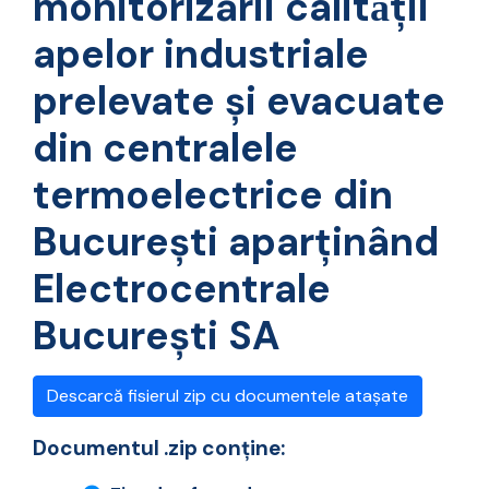
monitorizării calitǎţii
apelor industriale
prelevate şi evacuate
din centralele
termoelectrice din
Bucureşti aparţinând
Electrocentrale
Bucureşti SA
Descarcă fisierul zip cu documentele atașate
Documentul .zip conține: