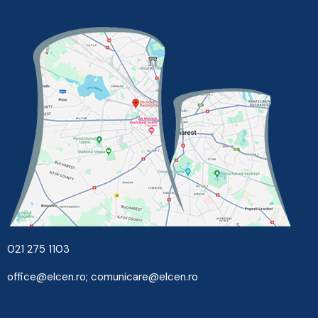
021 275 1103
office@elcen.ro
;
comunicare@elcen.ro