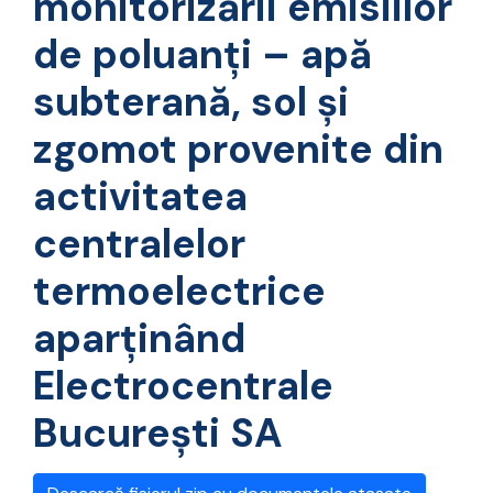
monitorizării emisiilor
de poluanţi – apă
subterană, sol şi
zgomot provenite din
activitatea
centralelor
termoelectrice
aparţinând
Electrocentrale
Bucureşti SA