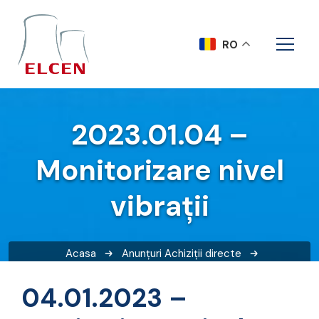
RO
2023.01.04 –
Monitorizare nivel
vibrații
Acasa
Anunțuri
Achiziții directe
2023.01.04 – Monitorizare nivel vibrații
04.01.2023 –