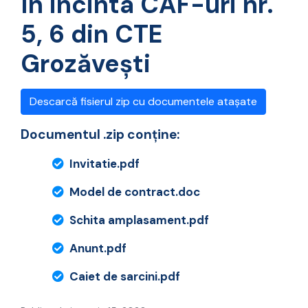
în incinta CAF-uri nr.
5, 6 din CTE
Grozăvești
Descarcă fisierul zip cu documentele atașate
Documentul .zip conține:
Invitatie.pdf
Model de contract.doc
Schita amplasament.pdf
Anunt.pdf
Caiet de sarcini.pdf