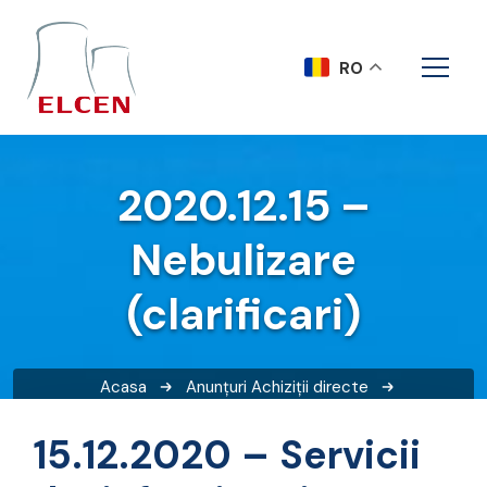
RO
2020.12.15 –
Nebulizare
(clarificari)
Acasa
Anunțuri
Achiziții directe
2020.12.15 – Nebulizare (clarificari)
15.12.2020 – Servicii