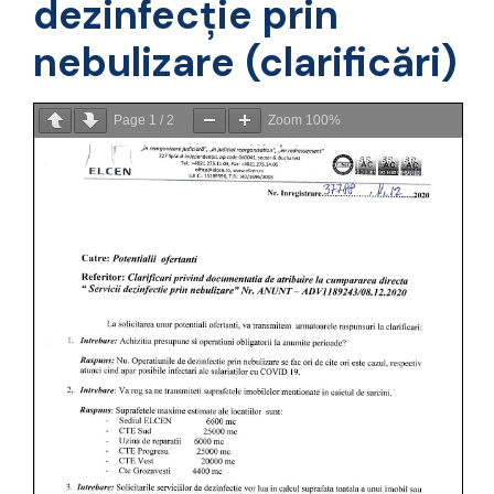
dezinfecție prin
nebulizare (clarificări)
Page
1
/
2
Zoom
100%