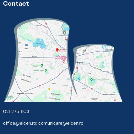
Contact
021 275 1103
office@elcen.ro
;
comunicare@elcen.ro