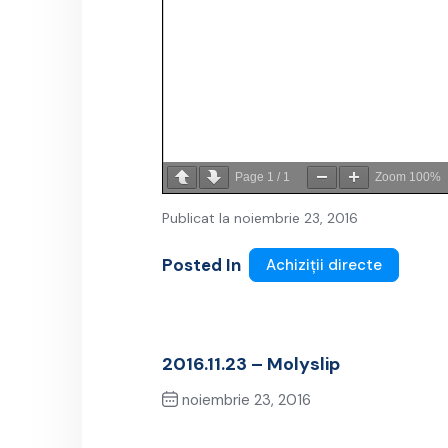
Page
1
/
1
Zoom
100%
Publicat la noiembrie 23, 2016
Posted In
Achiziții directe
2016.11.23 – Molyslip
noiembrie 23, 2016
Previous Post