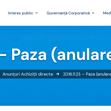
Interes public
Guvernanță Corporativă
Med
– Paza (anular
Anunțuri
Achiziții directe
2016.11.23 – Paza (anulare