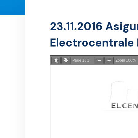
23.11.2016 Asigu
Electrocentrale
Page
1
/
1
Zoom
100%