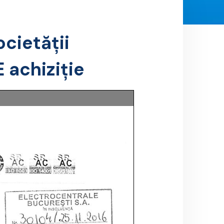
ocietății
 achiziție