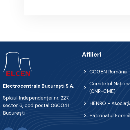
Afilieri
COGEN România
Comitetul Naţional
Electrocentrale Bucureşti S.A.
(CNR-CME)
Splaiul Independenţei nr. 227,
HENRO - Asociația
sector 6, cod poştal 060041
Bucureşti
Patronatul Femei