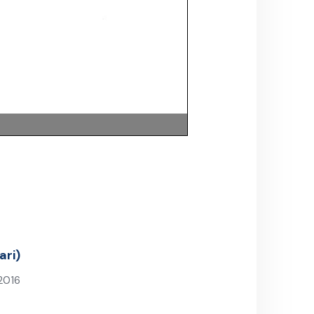
ari)
2016
st