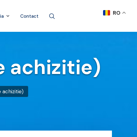
RO
ia
Contact
e achizitie)
 achizitie)