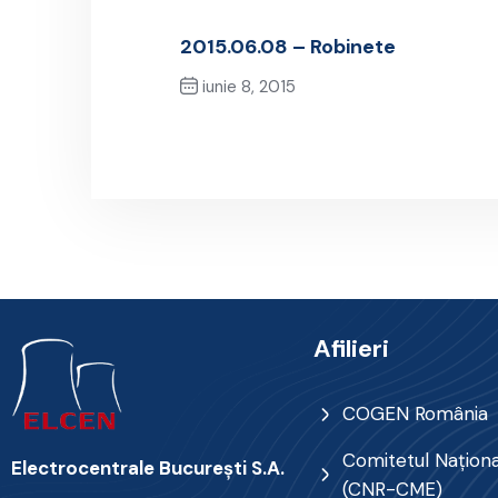
2015.06.08 – Robinete
iunie 8, 2015
Previous Post
Afilieri
COGEN România
Comitetul Naţional
Electrocentrale Bucureşti S.A.
(CNR-CME)