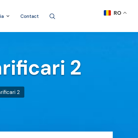
RO
ia
Contact
ificari 2
ificari 2