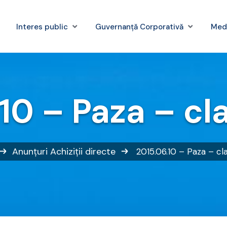
Interes public
Guvernanță Corporativă
Med
10 – Paza – clar
Anunțuri
Achiziții directe
2015.06.10 – Paza – clar