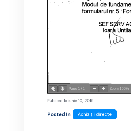
Page
1
/
1
Zoom
100%
Publicat la iunie 10, 2015
Posted In
Achiziții directe