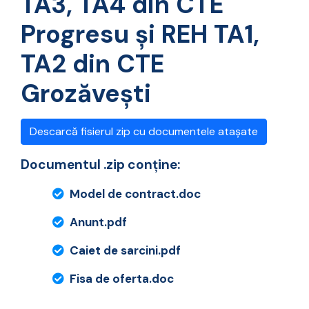
TA3, TA4 din CTE
Progresu și REH TA1,
TA2 din CTE
Grozăvești
Descarcă fisierul zip cu documentele atașate
Documentul .zip conține:
Model de contract.doc
Anunt.pdf
Caiet de sarcini.pdf
Fisa de oferta.doc