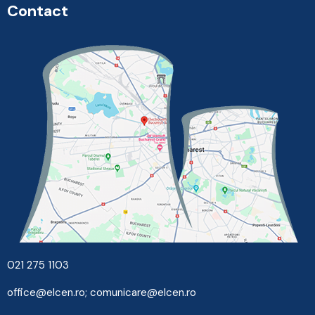
Contact
021 275 1103
office@elcen.ro
;
comunicare@elcen.ro