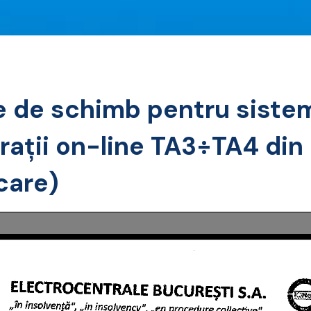
e de schimb pentru siste
rații on-line TA3÷TA4 din
icare)