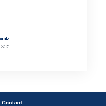
chimb
 2017
st
Contact