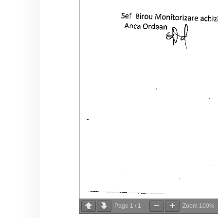
Page
1
/
1
Zoom
100%