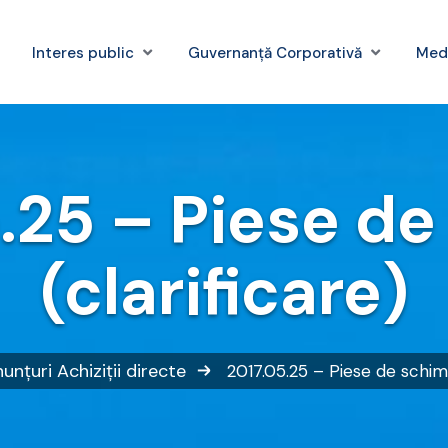
Interes public
Guvernanță Corporativă
Med
.25 – Piese d
(clarificare)
unțuri
Achiziții directe
2017.05.25 – Piese de schimb