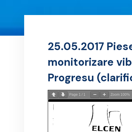
25.05.2017 Pies
monitorizare vib
Progresu (clarif
Page
1
/
1
Zoom
100%