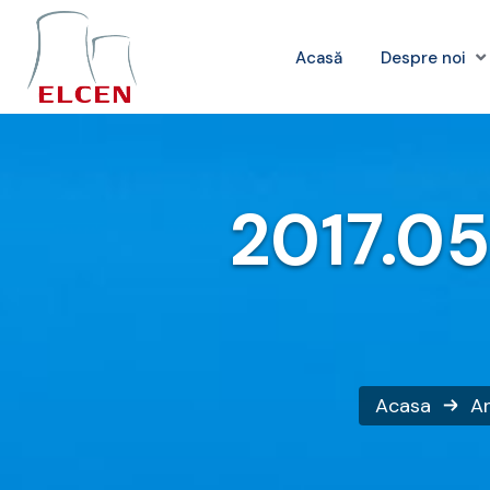
Acasă
Despre noi
2017.05
Acasa
An