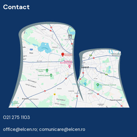
Contact
021 275 1103
office@elcen.ro
;
comunicare@elcen.ro