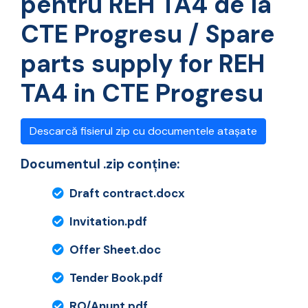
pentru REH TA4 de la
CTE Progresu / Spare
parts supply for REH
TA4 in CTE Progresu
Descarcă fisierul zip cu documentele atașate
Documentul .zip conține:
Draft contract.docx
Invitation.pdf
Offer Sheet.doc
Tender Book.pdf
RO/Anunt.pdf