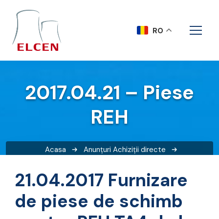
RO
2017.04.21 – Piese
REH
Acasa
Anunțuri
Achiziții directe
2017.04.21 – Piese REH
21.04.2017 Furnizare
de piese de schimb