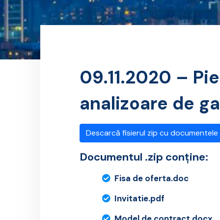
09.11.2020 – Pi
analizoare de g
Descarcă fisierul zip cu documentele
Documentul .zip conține:
Fisa de oferta.doc
Invitatie.pdf
Model de contract.docx