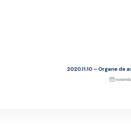
2020.11.10 – Organe de 
noiembr
Ne