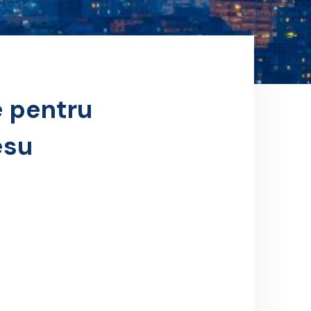
e pentru
esu