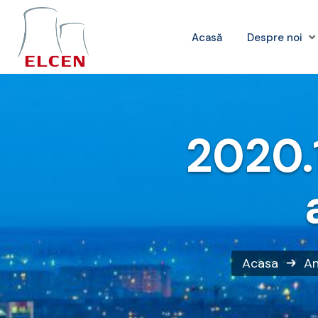
Acasă
Despre noi
2020.
Acasa
An