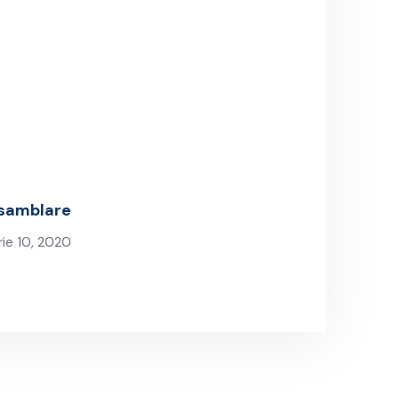
asamblare
ie 10, 2020
xt Post