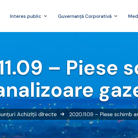
Interes public
Guvernanță Corporativă
Med
11.09 – Piese 
analizoare gaz
unțuri
Achiziții directe
2020.11.09 – Piese schimb a