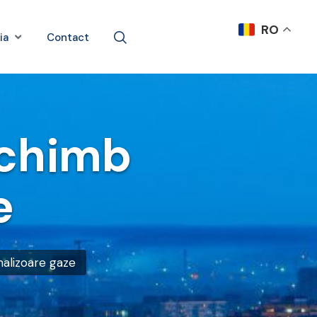
RO
ia
Contact
schimb
e
nalizoare gaze