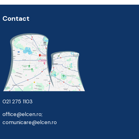
Contact
021 275 1103
office@elcen.ro
;
comunicare@elcen.ro