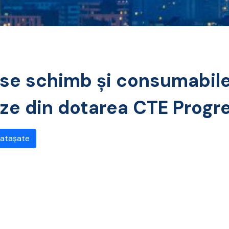
ese schimb și consumabil
aze din dotarea CTE Progr
 atașate