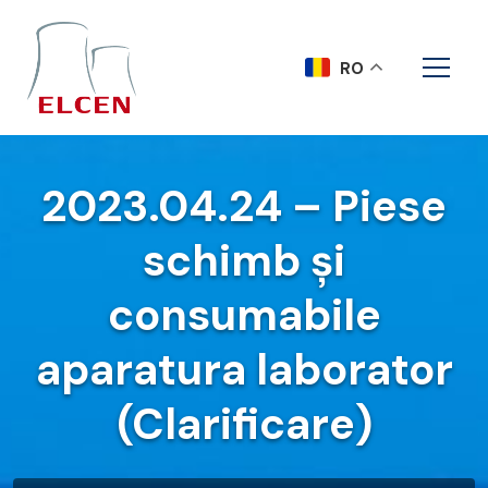
RO
2023.04.24 – Piese
schimb și
consumabile
aparatura laborator
(Clarificare)