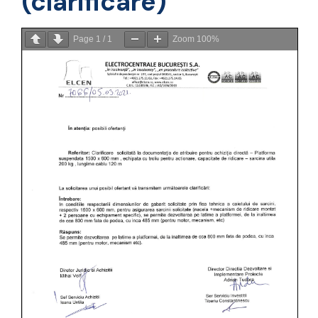
(clarificare)
Page
1
/
1
Zoom
100%