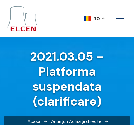
RO
2021.03.05 –
Platforma
suspendata
(clarificare)
Acasa
Anunțuri
Achiziții directe
2021.03.05 – Platforma suspendata (clarificare)