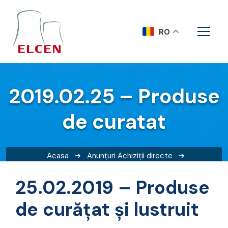
RO
2019.02.25 – Produse
de curatat
Acasa
Anunțuri
Achiziții directe
2019.02.25 – Produse de curatat
25.02.2019 – Produse
de curăţat şi lustruit