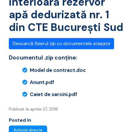
interioară rezervor
apă dedurizată nr. 1
din CTE București Sud
Descarcă fisierul zip cu documentele atașate
Documentul .zip conține:
Model de contract.doc
Anunt.pdf
Caiet de sarcini.pdf
Publicat la aprilie 27, 2016
Posted In
Achiziții directe