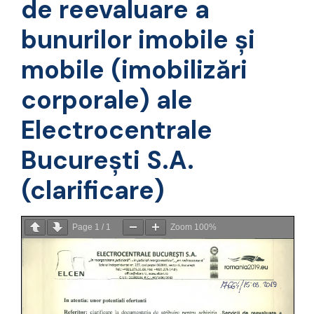
de reevaluare a
bunurilor imobile şi
mobile (imobilizări
corporale) ale
Electrocentrale
Bucureşti S.A.
(clarificare)
Page
1
/
1
Zoom
100%