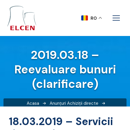
RO
2019.03.18 –
Reevaluare bunuri
(clarificare)
Acasa
Anunțuri
Achiziții directe
2019.03.18 – Reevaluare bunuri (clarificare)
18.03.2019 – Servicii