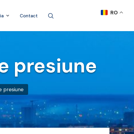
RO
ia
Contact
de presiune
e presiune