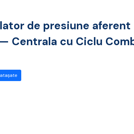
lator de presiune aferen
 — Centrala cu Ciclu Comb
 atașate