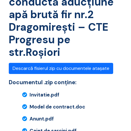
conductă aducțiune
apă brută fir nr.2
Dragomireşti – CTE
Progresu pe
str.Roșiori
Descarcă fisierul zip cu documentele atașate
Documentul .zip conține:
Invitatie.pdf
Model de contract.doc
Anunt.pdf
Caiet de sarcini.pdf