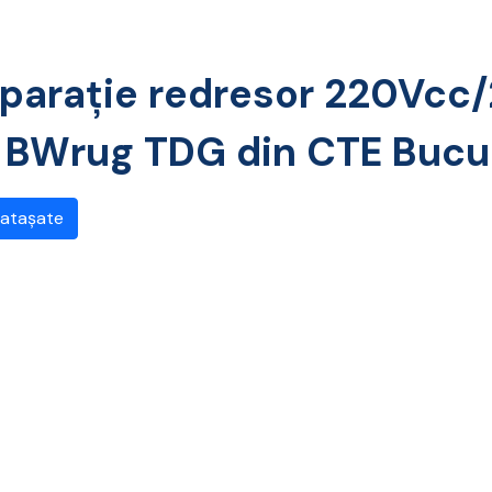
parație redresor 220Vcc
BWrug TDG din CTE Bucur
 atașate