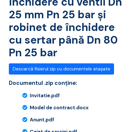
închidere cu ventil Dn
25 mm Pn 25 bar și
robinet de închidere
cu sertar până Dn 80
Pn 25 bar
Descarcă fisierul zip cu documentele atașate
Documentul .zip conține:
Invitatie.pdf
Model de contract.docx
Anunt.pdf
Caiet de sarcini.pdf