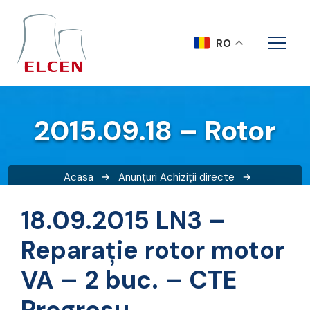
RO
2015.09.18 – Rotor
Acasa
Anunțuri
Achiziții directe
2015.09.18 – Rotor
18.09.2015 LN3 –
Reparație rotor motor
VA – 2 buc. – CTE
Progresu