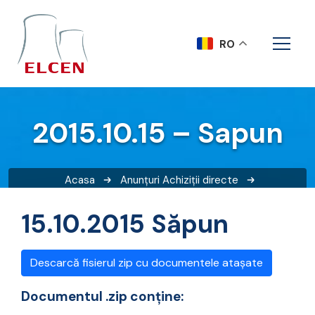
RO
2015.10.15 – Sapun
Acasa
Anunțuri
Achiziții directe
2015.10.15 – Sapun
15.10.2015 Săpun
Descarcă fisierul zip cu documentele atașate
Documentul .zip conține: