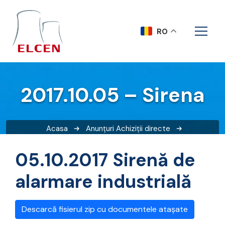
RO
2017.10.05 – Sirena
Acasa
Anunțuri
Achiziții directe
2017.10.05 – Sirena
05.10.2017 Sirenă de
alarmare industrială
Descarcă fisierul zip cu documentele atașate