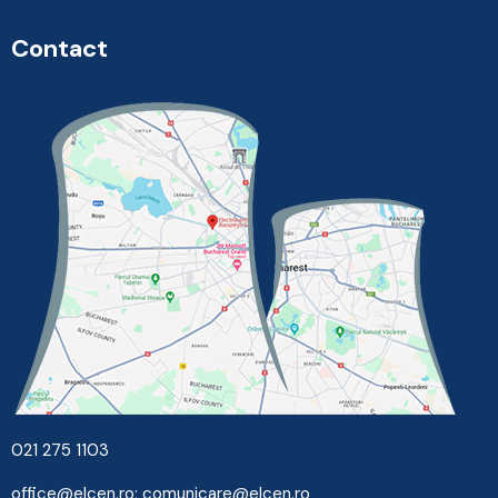
Contact
021 275 1103
office@elcen.ro
;
comunicare@elcen.ro