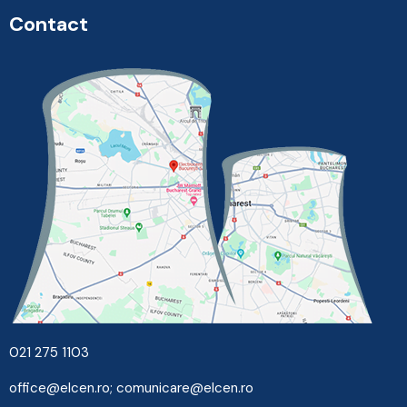
Contact
021 275 1103
office@elcen.ro
;
comunicare@elcen.ro