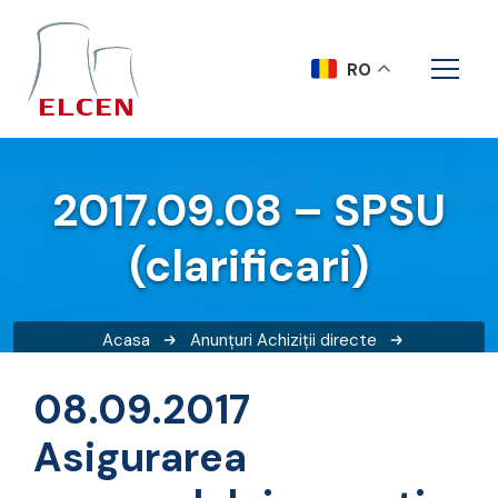
RO
2017.09.08 – SPSU
(clarificari)
Acasa
Anunțuri
Achiziții directe
2017.09.08 – SPSU (clarificari)
08.09.2017
Asigurarea