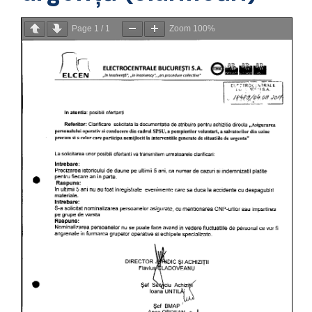
Page
1
/
1
Zoom
100%