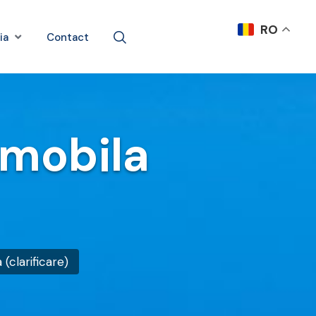
RO
ia
Contact
e mobila
 (clarificare)