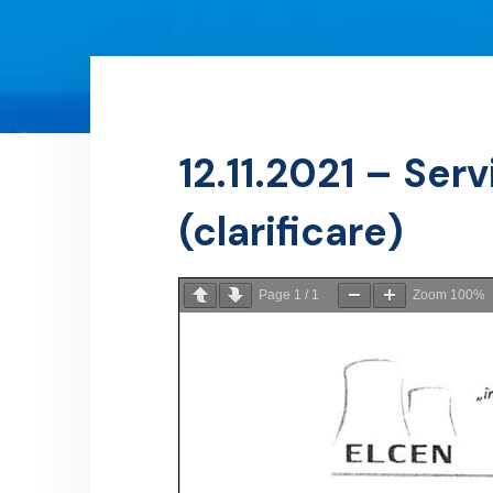
12.11.2021 – Ser
(clarificare)
Page
1
/
1
Zoom
100%