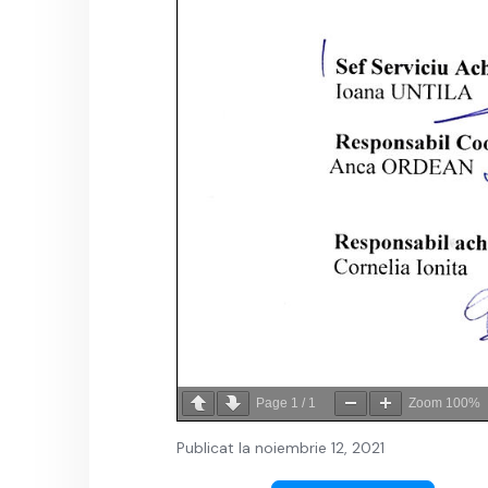
Page
1
/
1
Zoom
100%
Publicat la noiembrie 12, 2021