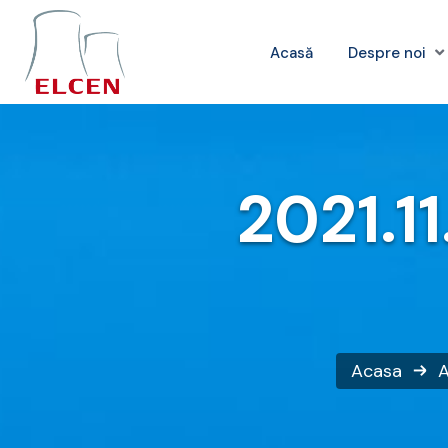
Acasă
Despre noi
2021.11
Acasa
A