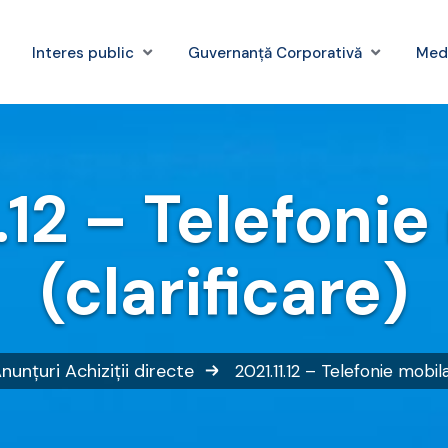
Interes public
Guvernanță Corporativă
Med
.12 – Telefoni
(clarificare)
nunțuri
Achiziții directe
2021.11.12 – Telefonie mobila