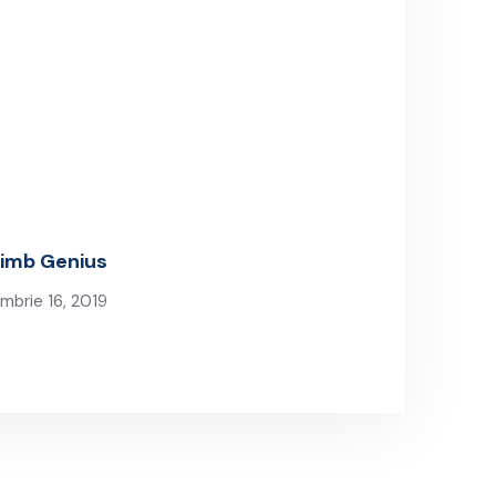
himb Genius
brie 16, 2019
Next Post