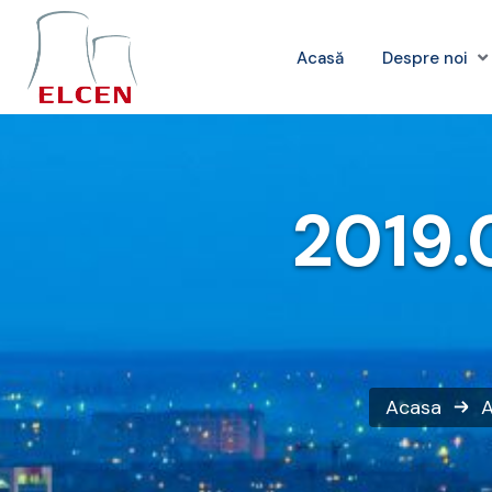
Acasă
Despre noi
2019.0
Acasa
A