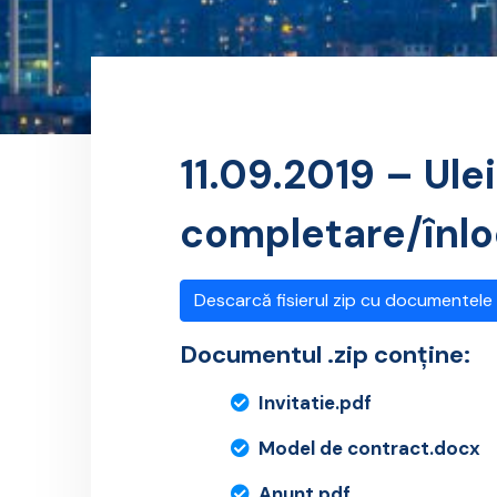
11.09.2019 – Ul
completare/înlo
Descarcă fisierul zip cu documentele
Documentul .zip conține:
Invitatie.pdf
Model de contract.docx
Anunt.pdf