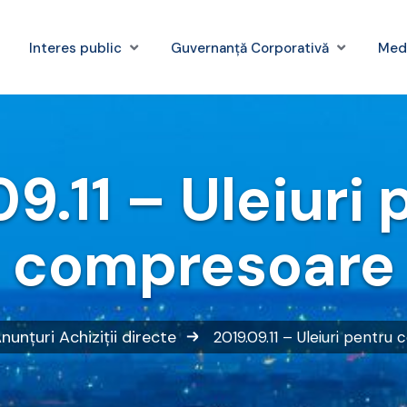
Interes public
Guvernanță Corporativă
Med
9.11 – Uleiuri
compresoare
nunțuri
Achiziții directe
2019.09.11 – Uleiuri pentr