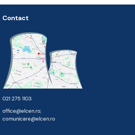
Contact
021 275 1103
office@elcen.ro
;
comunicare@elcen.ro