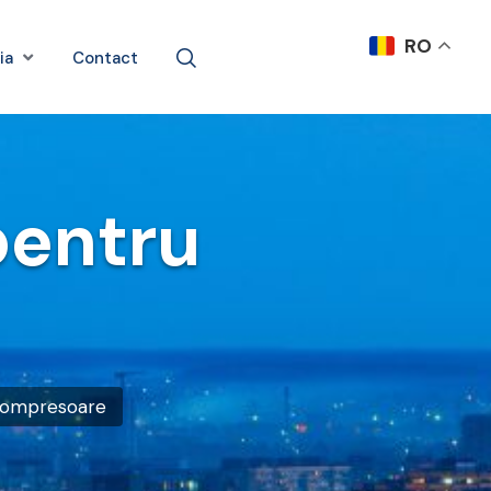
RO
ia
Contact
 pentru
u compresoare