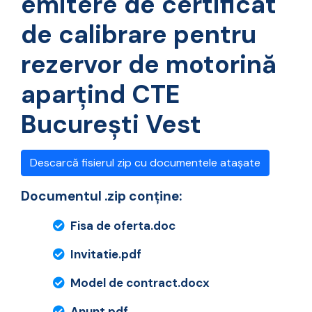
emitere de certificat
de calibrare pentru
rezervor de motorină
aparţind CTE
Bucureşti Vest
Descarcă fisierul zip cu documentele atașate
Documentul .zip conține:
Fisa de oferta.doc
Invitatie.pdf
Model de contract.docx
Anunt.pdf