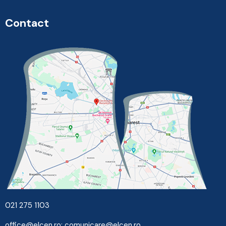
Contact
021 275 1103
office@elcen.ro
;
comunicare@elcen.ro