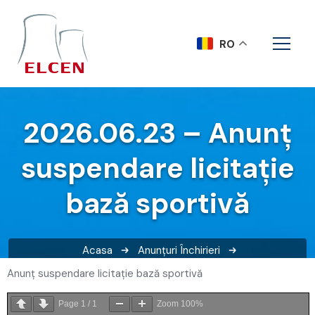
RO
2026.06.23 – Anunț
suspendare licitație
bază sportivă
Acasa
Anunțuri
Închirieri
2026.06.23 – Anunț suspendare licitație bază sportivă
Anunț suspendare licitație bază sportivă
Page
1
/
1
Zoom
100%