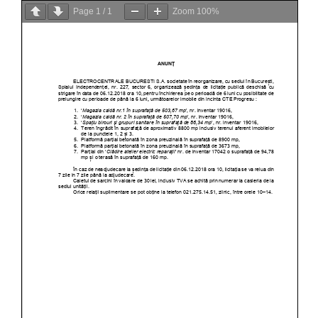
Page
1
/
1
Zoom
100%