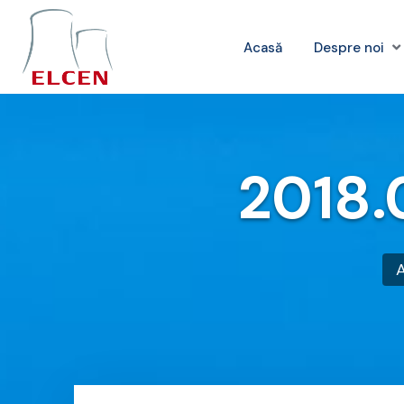
Acasă
Despre noi
2018.