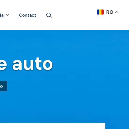
RO
ia
Contact
e auto
to