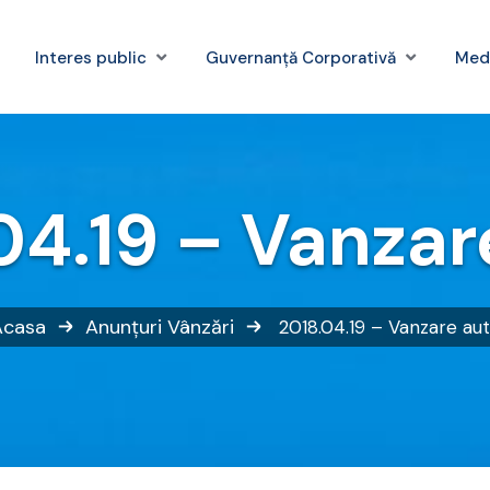
Interes public
Guvernanță Corporativă
Med
04.19 – Vanzar
Acasa
Anunțuri
Vânzări
2018.04.19 – Vanzare au