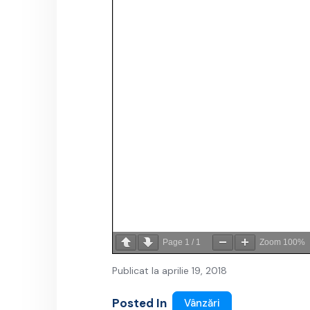
Page
1
/
1
Zoom
100%
Publicat la aprilie 19, 2018
Posted In
Vânzări