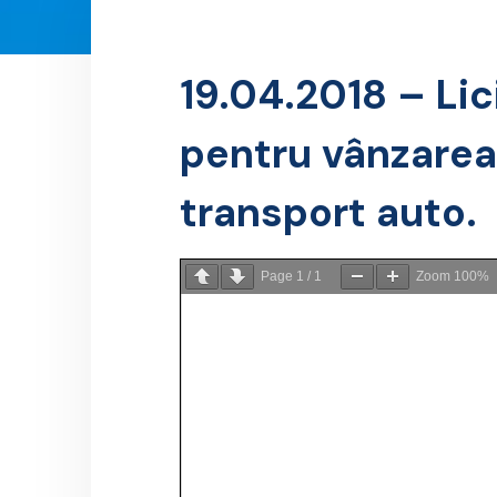
19.04.2018 – Lic
pentru vânzarea 
transport auto.
Page
1
/
1
Zoom
100%