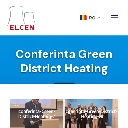
RO
Conferinta Green
District Heating
Acasa
conferinta-Green-
conerinta-Green-District-
District-Heating-7
Heating-2