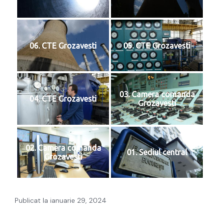
06. CTE Grozavesti
05. CTE Grozavesti
03. Camera comanda
04. CTE Grozavesti
Grozavesti
02. Camera comanda
01. Sediul central
Grozavesti
Publicat la ianuarie 29, 2024