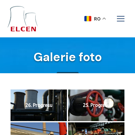
RO
Galerie foto
Acasa
26. Progresu
25. Progresu