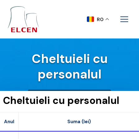
RO
Cheltuieli cu
personalul
Acasa
Cheltuieli cu personalul
Cheltuieli cu personalul
Anul
Suma (lei)