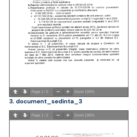
Page
1
/
2
Zoom
100%
3. document_sedinta_3
Page
1
/
2
Zoom
100%