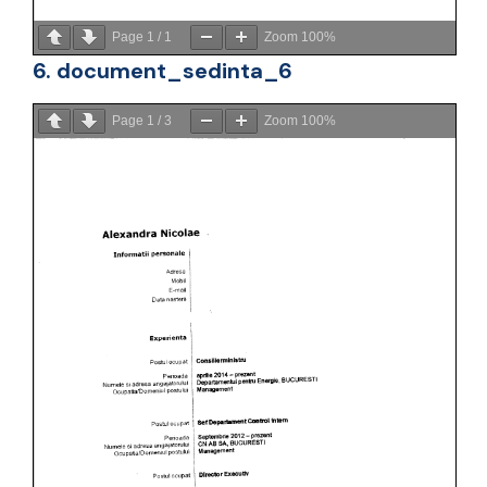
Page
1
/
1
Zoom
100%
6. document_sedinta_6
Page
1
/
3
Zoom
100%