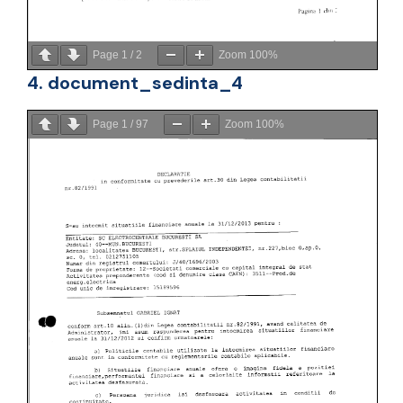
Page
1
/
2
Zoom
100%
4. document_sedinta_4
Page
1
/
97
Zoom
100%