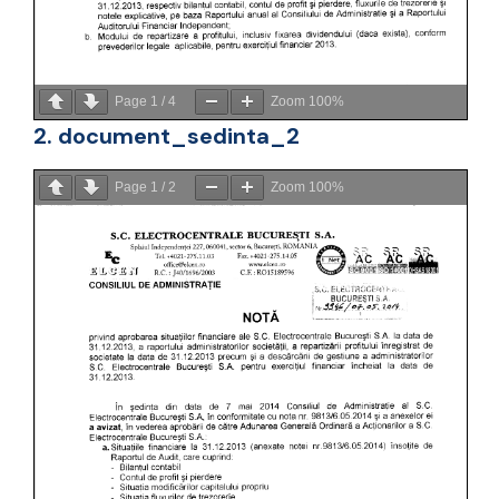
Page
1
/
4
Zoom
100%
2. document_sedinta_2
Page
1
/
2
Zoom
100%