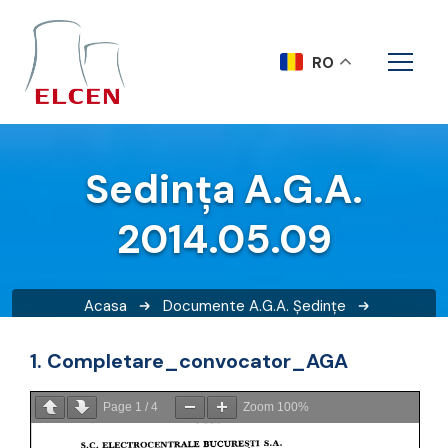
RO
Sedința A.G.A.
2014.05.09
Acasa
Documente A.G.A.
Ședințe
Sedința A.G.A. 2014.05.09
1. Completare_convocator_AGA
Page
1
/
4
Zoom
100%