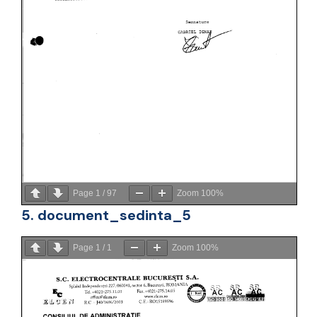
Page
1
/
97
Zoom
100%
5. document_sedinta_5
Page
1
/
1
Zoom
100%