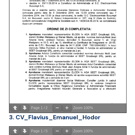
Page
1
/
2
Zoom
100%
3. CV_Flavius_Emanuel_Hodor
Page
1
/
5
Zoom
100%