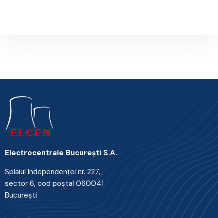
Next Post
Electrocentrale Bucureşti S.A.
Splaiul Independenţei nr. 227,
sector 6, cod poştal 060041
Bucureşti