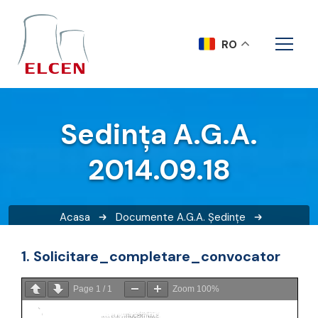
RO
Sedința A.G.A.
2014.09.18
Acasa
Documente A.G.A.
Ședințe
Sedința A.G.A. 2014.09.18
1. Solicitare_completare_convocator
Page
1
/
1
Zoom
100%