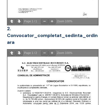
Page
1
/
1
Zoom
100%
2.
Convocator_completat_sedinta_ordin
ara
Page
1
/
2
Zoom
100%