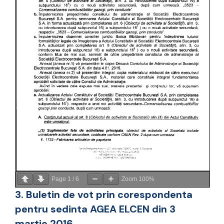
Page
1
/
6
Zoom
100%
3. Buletin de vot prin corespondenta
pentru sedinta AGEA ELCEN din 3
martie 2016