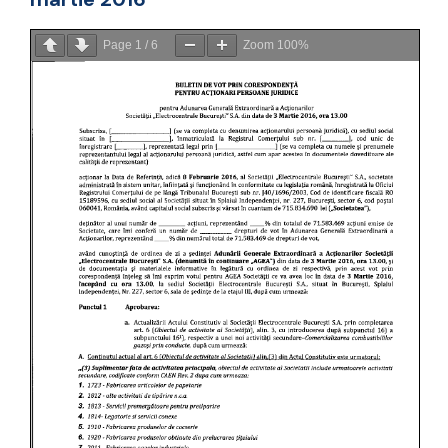
Page
1
/
6
Zoom
100%