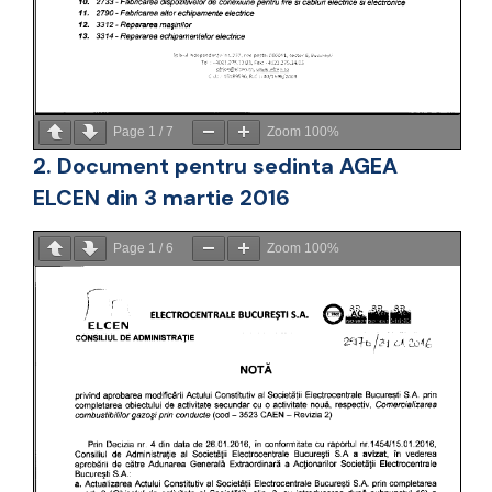
Page
1
/
7
Zoom
100%
2. Document pentru sedinta AGEA
ELCEN din 3 martie 2016
Page
1
/
6
Zoom
100%