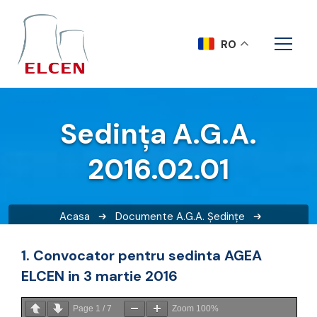
RO
Sedința A.G.A.
2016.02.01
Acasa
Documente A.G.A.
Ședințe
Sedința A.G.A. 2016.02.01
1. Convocator pentru sedinta AGEA
ELCEN in 3 martie 2016
Page
1
/
7
Zoom
100%