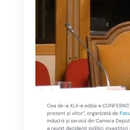
Cea de-a XLII-a ediţie a CONFERINŢE
prezent și viitor”, organizată de
Focu
industrii și servicii din Camera Deput
a reunit decidenți politici, investito