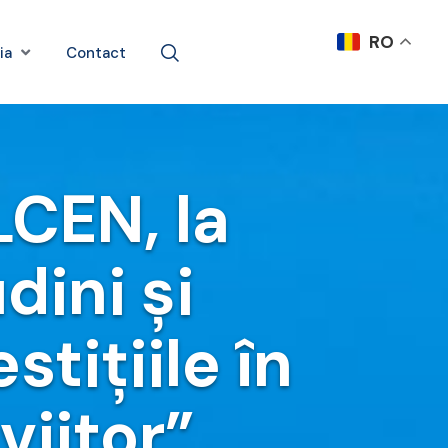
RO
ia
Contact
LCEN, la
dini și
tițiile în
viitor”