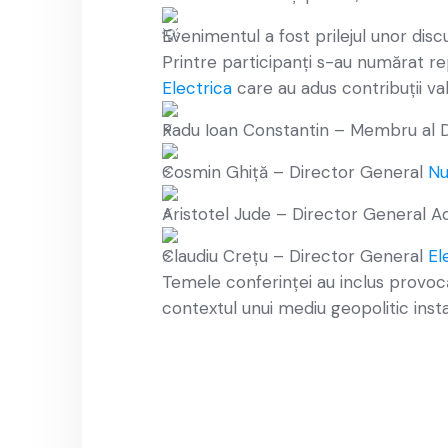
Evenimentul a fost prilejul unor discu
Printre participanți s-au numărat 
Electrica
care au adus contribuții val
Radu Ioan Constantin – Membru al D
Cosmin Ghiță – Director General
Nu
Aristotel Jude – Director General A
Claudiu Crețu – Director General
El
Temele conferinței au inclus provocări
contextul unui mediu geopolitic instab