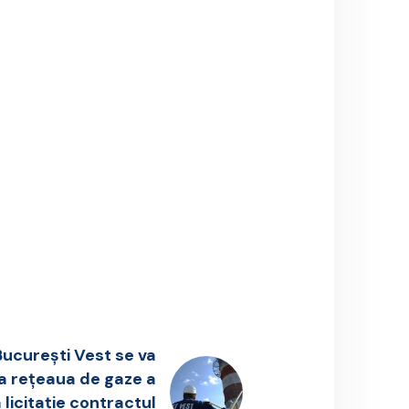
București Vest se va
la rețeaua de gaze a
 licitație contractul