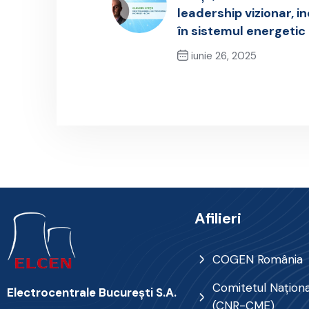
leadership vizionar, i
în sistemul energetic
iunie 26, 2025
Previous Post
Afilieri
COGEN România
Comitetul Naţional
Electrocentrale Bucureşti S.A.
(CNR-CME)