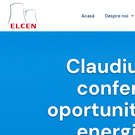
Acasă
Despre noi
Claudiu
confer
oportunit
energi