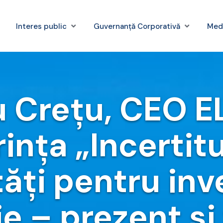
Interes public
Guvernanță Corporativă
Med
 Crețu, CEO E
ința „Incertitu
ăți pentru inves
e – prezent și 