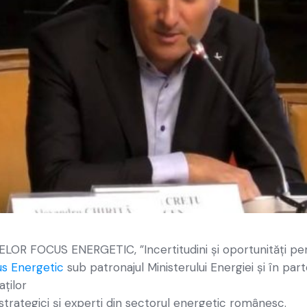
LOR FOCUS ENERGETIC, ”Incertitudini și oportunități pentr
s Energetic
sub patronajul Ministerului Energiei și în pa
aților
ri strategici și experți din sectorul energetic românesc.