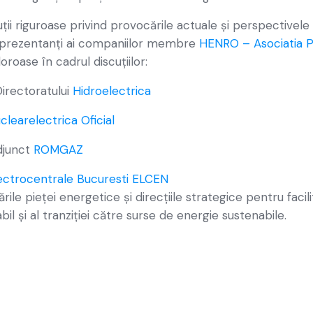
ții riguroase privind provocările actuale și perspectivele 
reprezentanți ai companiilor membre
HENRO – Asociatia P
oroase în cadrul discuțiilor:
irectoratului
Hidroelectrica
clearelectrica Oficial
djunct
ROMGAZ
ectrocentrale Bucuresti ELCEN
le pieței energetice și direcțiile strategice pentru facilita
il și al tranziției către surse de energie sustenabile.