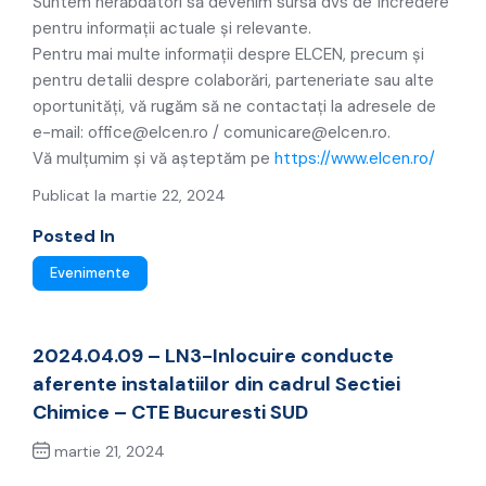
Suntem nerăbdători să devenim sursa dvs de încredere
pentru informații actuale și relevante.
Pentru mai multe informații despre ELCEN, precum și
pentru detalii despre colaborări, parteneriate sau alte
oportunități, vă rugăm să ne contactați la adresele de
e-mail:
office@elcen.ro
/
comunicare@elcen.ro
.
Vă mulțumim și vă așteptăm pe
https://www.elcen.ro/
Publicat la martie 22, 2024
Posted In
Evenimente
2024.04.09 – LN3-Inlocuire conducte
aferente instalatiilor din cadrul Sectiei
Chimice – CTE Bucuresti SUD
martie 21, 2024