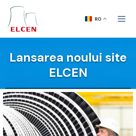
RO
Lansarea noului site
ELCEN
Acasa
Evenimente
Lansarea noului site ELCEN