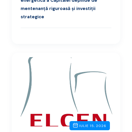
energetică a Capitalei depinde de
mentenanță riguroasă și investiții
strategice
IULIE 15, 2026