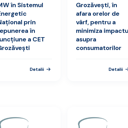
MW în Sistemul
Grozăvești, în
Energetic
afara orelor de
Național prin
vârf, pentru a
repunerea în
minimiza impactu
funcțiune a CET
asupra
Grozăvești
consumatorilor
Detalii
Detalii