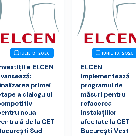
IULIE 8, 2026
IUNIE 19, 2026
Investițiile ELCEN
ELCEN
avansează:
implementează
inalizarea primei
programul de
etape a dialogului
măsuri pentru
competitiv
refacerea
pentru noua
instalațiilor
centrală de la CET
afectate la CET
București Sud
București Vest