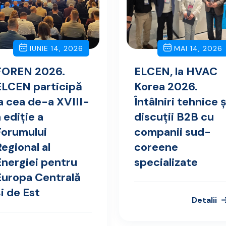
IUNIE 14, 2026
MAI 14, 2026
FOREN 2026.
ELCEN, la HVAC
ELCEN participă
Korea 2026.
la cea de-a XVIII-
Întâlniri tehnice ș
 ediție a
discuții B2B cu
Forumului
companii sud-
egional al
coreene
Energiei pentru
specializate
Europa Centrală
i de Est
Detalii