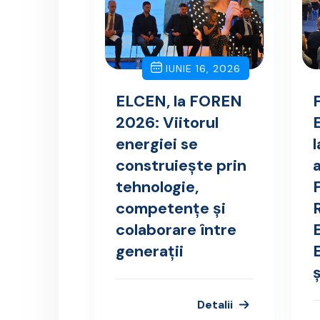
IUNIE 16, 2026
ELCEN, la FOREN
2026: Viitorul
energiei se
construiește prin
a
tehnologie,
competențe și
R
colaborare între
generații
ș
Detalii