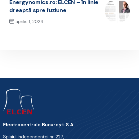
Energynomics.ro: ELCEN – în linie
dreaptă spre fuziune
aprilie 1, 2024
Next Post
Electrocentrale Bucureşti S.A.
Splaiul Independenţei nr. 227,