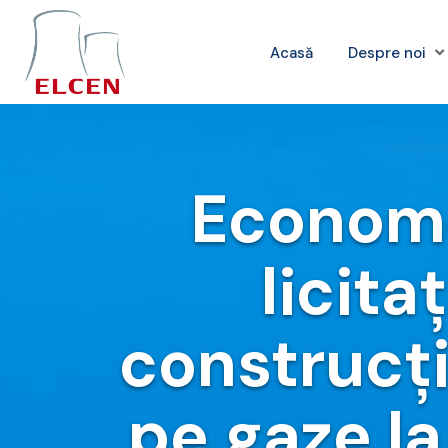
Acasă
Despre noi
Economed
licita
construcţi
pe gaze la