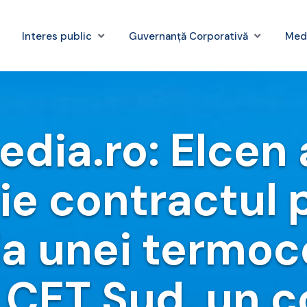
Interes public
Guvernanță Corporativă
Med
ia.ro: Elcen 
ţie contractul
a unei termoc
 CET Sud, un c