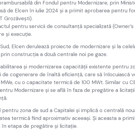
erambursabilă din Fondul pentru Modernizare, prin Minist
să de Elcen în iulie 2024 și a primit aprobarea pentru fo
T Grozăvești).
ctul pentru servicii de consultanță specializată (Owner’s
e și execuție.
 Sud, Elcen derulează proiecte de modernizare și la cele
t prin construcţia a două centrale noi pe gaze.
eabilitarea și modernizarea capacității existente pentru z
ți de cogenerare de înaltă eficiență, care să înlocuiască ve
00 MWe, cu o capacitate termică de
100 MWt. Similar cu CE
tru Modernizare și se află în faza de pregătire a licitați
nță.
l pentru zona de sud a Capitalei și implică o centrală no
atea termică fiind aproximativ aceeaşi. Şi aceasta a prim
în etapa de pregătire și licitație.