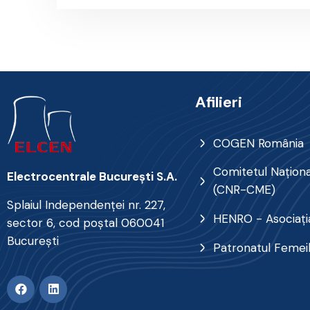
Afilieri
COGEN România
Comitetul Naţional
Electrocentrale Bucureşti S.A.
(CNR-CME)
Splaiul Independenţei nr. 227,
HENRO - Asociația
sector 6, cod poştal 060041
Bucureşti
Patronatul Femei