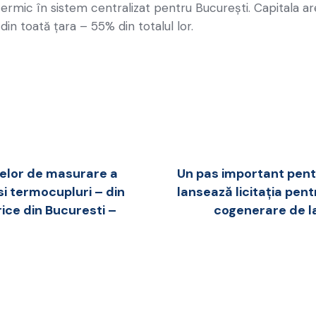
 termic în sistem centralizat pentru Bucureşti. Capitala 
in toată ţara – 55% din totalul lor.
acelor de masurare a
Un pas important pent
i termocupluri – din
lansează licitația pen
ice din Bucuresti –
cogenerare de l