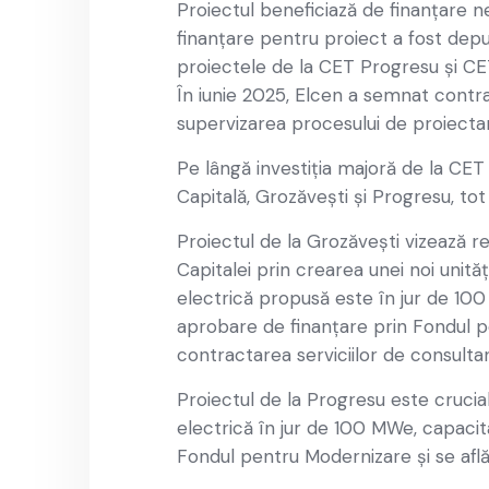
Proiectul beneficiază de finanțare n
finanțare pentru proiect a fost depu
proiectele de la CET Progresu și CE
În iunie 2025, Elcen a semnat contra
supervizarea procesului de proiectar
Pe lângă investiția majoră de la CET
Capitală, Grozăveşti şi Progresu, to
Proiectul de la Grozăvești vizează r
Capitalei prin crearea unei noi unită
electrică propusă este în jur de 1
aprobare de finanțare prin Fondul pen
contractarea serviciilor de consulta
Proiectul de la Progresu este crucia
electrică în jur de 100 MWe, capacit
Fondul pentru Modernizare și se află 