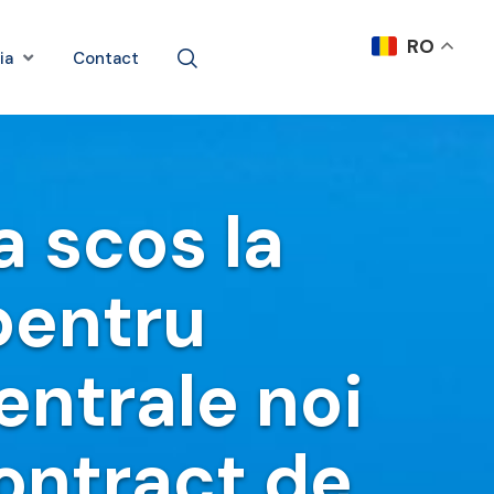
RO
ia
Contact
a scos la
 pentru
entrale noi
ontract de