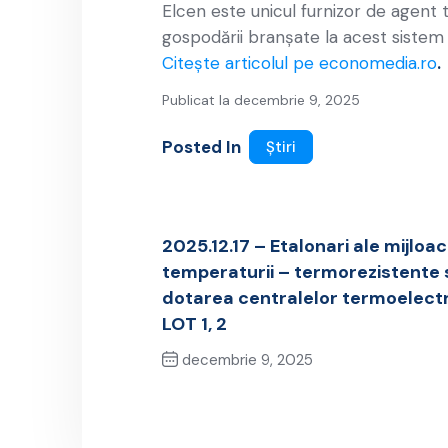
Elcen este unicul furnizor de agent
gospodării branşate la acest sistem d
Citește articolul pe economedia.ro
.
Publicat la decembrie 9, 2025
Posted In
Știri
2025.12.17 – Etalonari ale mijlo
temperaturii – termorezistente s
dotarea centralelor termoelectr
LOT 1, 2
decembrie 9, 2025
Previous Post