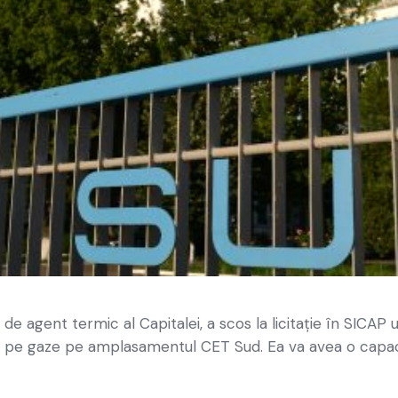
de agent termic al Capitalei, a scos la licitaţie în SICAP u
i pe gaze pe amplasamentul CET Sud. Ea va avea o capaci