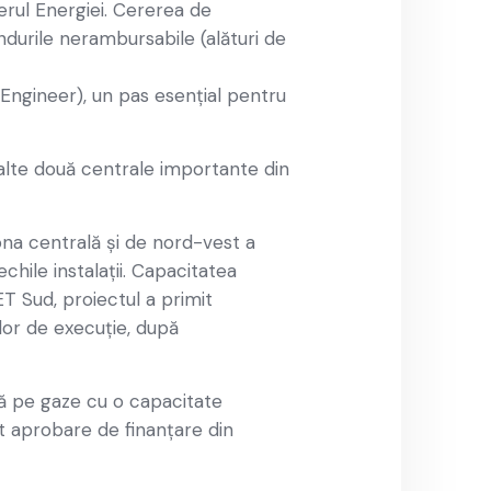
erul Energiei. Cererea de
ndurile nerambursabile (alături de
 Engineer), un pas esențial pentru
lalte două centrale importante din
ona centrală și de nord-vest a
chile instalații. Capacitatea
T Sud, proiectul a primit
ilor de execuție, după
uă pe gaze cu o capacitate
it aprobare de finanțare din