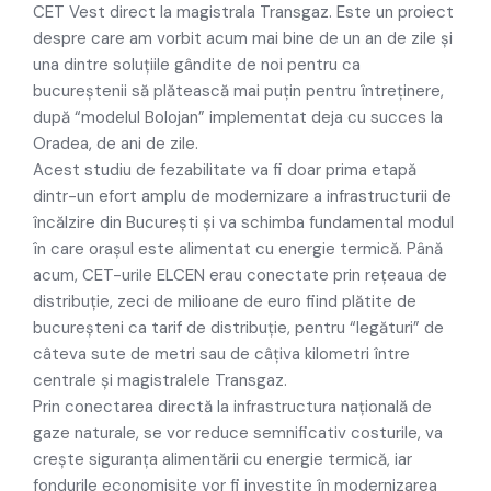
CET Vest direct la magistrala Transgaz. Este un proiect
despre care am vorbit acum mai bine de un an de zile și
una dintre soluțiile gândite de noi pentru ca
bucureștenii să plătească mai puțin pentru întreținere,
după “modelul Bolojan” implementat deja cu succes la
Oradea, de ani de zile.
Acest studiu de fezabilitate va fi doar prima etapă
dintr-un efort amplu de modernizare a infrastructurii de
încălzire din București și va schimba fundamental modul
în care orașul este alimentat cu energie termică. Până
acum, CET-urile ELCEN erau conectate prin rețeaua de
distribuție, zeci de milioane de euro fiind plătite de
bucureșteni ca tarif de distribuție, pentru “legături” de
câteva sute de metri sau de câțiva kilometri între
centrale și magistralele Transgaz.
Prin conectarea directă la infrastructura națională de
gaze naturale, se vor reduce semnificativ costurile, va
crește siguranța alimentării cu energie termică, iar
fondurile economisite vor fi investite în modernizarea