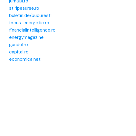
jurnalul.ro
stiripesurse.ro
buletin.de/bucuresti
focus-energetic.ro
financialintelligence.ro
energymagazine
gandul.ro
capital.ro
economica.net