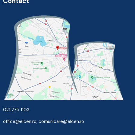
Contact
021 275 1103
office@elcen.ro
;
comunicare@elcen.ro