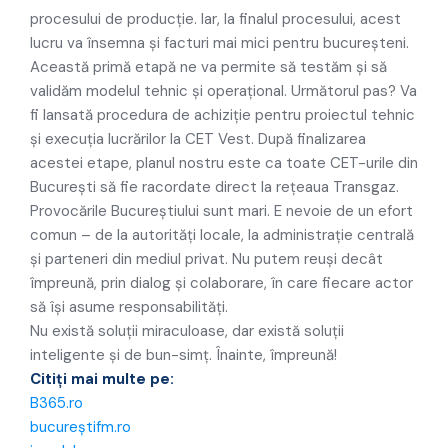
procesului de producție. Iar, la finalul procesului, acest
lucru va însemna și facturi mai mici pentru bucureșteni.
Această primă etapă ne va permite să testăm și să
validăm modelul tehnic și operațional. Următorul pas? Va
fi lansată procedura de achiziție pentru proiectul tehnic
și execuția lucrărilor la CET Vest. După finalizarea
acestei etape, planul nostru este ca toate CET-urile din
București să fie racordate direct la rețeaua Transgaz.
Provocările Bucureștiului sunt mari. E nevoie de un efort
comun – de la autorități locale, la administrație centrală
și parteneri din mediul privat. Nu putem reuși decât
împreună, prin dialog și colaborare, în care fiecare actor
să își asume responsabilități.
Nu există soluții miraculoase, dar există soluții
inteligente și de bun-simț. Înainte, împreună!
Citiți mai multe pe:
B365.ro
bucureștifm.ro