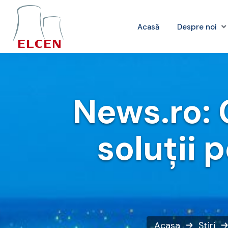
Acasă
Despre noi
News.ro: 
soluţii 
Acasa
Știri