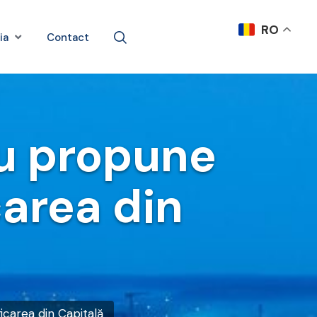
RO
ia
Contact
iu propune
carea din
icarea din Capitală