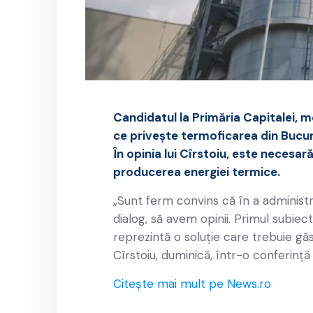
Candidatul la Primăria Capitalei, me
ce priveşte termoficarea din Bucure
În opinia lui Cîrstoiu, este necesa
producerea energiei termice.
„Sunt ferm convins că în a adminis
dialog, să avem opinii. Primul subiec
reprezintă o soluţie care trebuie găs
Cîrstoiu, duminică, într-o conferinţă
Citește mai mult pe News.ro