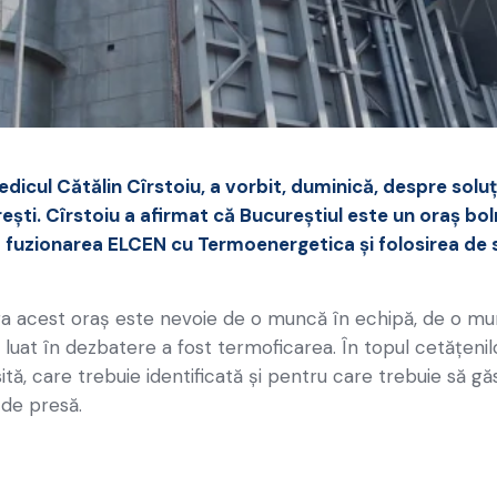
dicul Cătălin Cîrstoiu, a vorbit, duminică, despre soluţ
şti. Cîrstoiu a afirmat că Bucureştiul este un oraş boln
ră fuzionarea ELCEN cu Termoenergetica şi folosirea de 
tra acest oraş este nevoie de o muncă în echipă, de o m
t luat în dezbatere a fost termoficarea. În topul cetăţeni
ită, care trebuie identificată şi pentru care trebuie să g
 de presă.