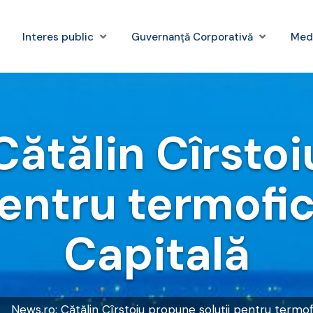
Interes public
Guvernanță Corporativă
Med
Cătălin Cîrsto
pentru termofi
Capitală
News.ro: Cătălin Cîrstoiu propune soluţii pentru termof