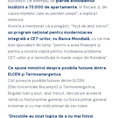
Bucureşti. De exemplu, se
pierde echivalentul
încălzirii a 75.000 de apartamente
, în fiecare zi, din
cauza reţelelor care au pierderi uriaşe”, a explicat
ministrul.
Acesta a menţionat că a pregătit, “încă de anul trecut”,
un program naţional pentru modernizarea
integrală a CET-urilor, cu Banca Mondială
, cu cei mai
buni specialişti din lume, “pentru a avea finanţare şi
pentru a rezolva odată pentru totdeauna problema
CET-urilor şi a termoficării în marile oraşe din România”.
Ce spune ministrul despre posibila fuziune dintre
ELCEN și Termoenergetica
Cât priveşte posibila fuziune dintre ELCEN
(Electrocentrale Bucureşti) şi Termoenergetica,
Bogdan Ivan a avut, anul trecut, discuţii pe această
temă cu fostul primar general, cu fostul primar general
interimar şi cu mai mulţi primari de sectoare.
“
Discuţiile au vizat logica de a nu mai folosi