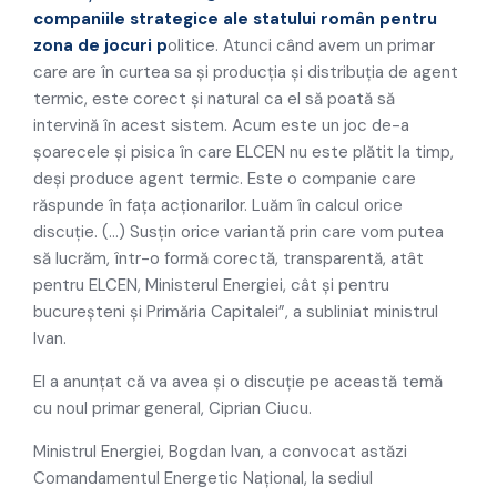
companiile strategice ale statului român pentru
zona de jocuri p
olitice. Atunci când avem un primar
care are în curtea sa şi producţia şi distribuţia de agent
termic, este corect şi natural ca el să poată să
intervină în acest sistem. Acum este un joc de-a
şoarecele şi pisica în care ELCEN nu este plătit la timp,
deşi produce agent termic. Este o companie care
răspunde în faţa acţionarilor. Luăm în calcul orice
discuţie. (…) Susţin orice variantă prin care vom putea
să lucrăm, într-o formă corectă, transparentă, atât
pentru ELCEN, Ministerul Energiei, cât şi pentru
bucureşteni şi Primăria Capitalei”, a subliniat ministrul
Ivan.
El a anunţat că va avea şi o discuţie pe această temă
cu noul primar general, Ciprian Ciucu.
Ministrul Energiei, Bogdan Ivan, a convocat astăzi
Comandamentul Energetic Naţional, la sediul