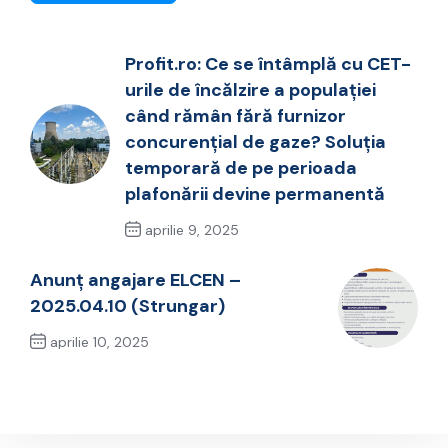
Profit.ro: Ce se întâmplă cu CET-
urile de încălzire a populației
când rămân fără furnizor
concurențial de gaze? Soluția
temporară de pe perioada
plafonării devine permanentă
aprilie 9, 2025
Previous Post
Anunț angajare ELCEN –
2025.04.10 (Strungar)
aprilie 10, 2025
Next Post